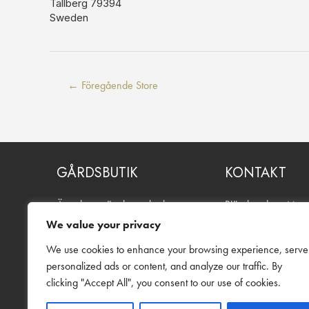
Tällberg
79394
Sweden
Inläggsnavigering
←
Föregående Store
GÅRDSBUTIK
KONTAKT
Äppelmust, äpplen och glass.
Bjärebygdens Must
Även blommor och buketter
Troentorpsvägen 2
We value your privacy
under säsong. Öppet alla dagar
269 91 Båstad
för självbetjäning.
We use cookies to enhance your browsing experience, serve
Telefon:
0706-18 3
personalized ads or content, and analyze our traffic. By
Facebook
E-post:
info@englam
clicking "Accept All", you consent to our use of cookies.
Instagram
Kontakta oss via vår