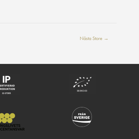
Nästa Store
→