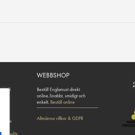
WEBBSHOP
eri AB
Beställ Englamust direkt
24
online.Snabbt, smidigt och
enkelt.
Beställ online
7 34
Allmänna villkor & GDPR
ust.se
t formulär