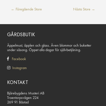
Inläggsnavigering
←
Föregående Store
Nästa Store
→
GÅRDSBUTIK
Äppelmust, äpplen och glass. Även blommor och buketter
under säsong. Öppet alla dagar för självbetjäning.
Facebook
Instagram
KONTAKT
Bjärebygdens Musteri AB
Troentorpsvägen 224
269 91 Båstad