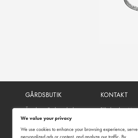
GÅRDSBUTIK
KONTAKT
Äppelmust, äpplen och glass.
Bjärebygdens Must
Även blommor och buketter
Troentorpsvägen 2
We value your privacy
under säsong. Öppet alla dagar
269 91 Båstad
för självbetjäning.
We use cookies to enhance your browsing experience, serve
Telefon:
0706-18 3
personalized ads or content, and analyze our traffic. By