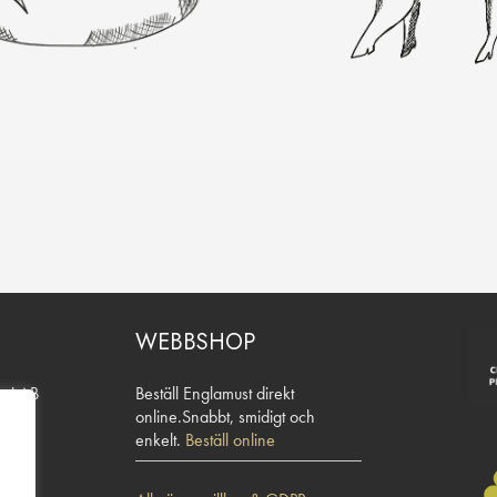
WEBBSHOP
eri AB
Beställ Englamust direkt
24
online.Snabbt, smidigt och
enkelt.
Beställ online
7 34