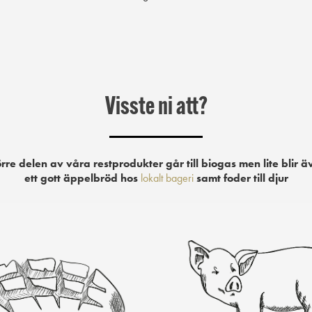
Visste ni att?
örre delen av våra restprodukter går till biogas men lite blir ä
ett gott äppelbröd hos
lokalt bageri
samt foder till djur