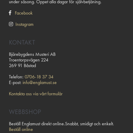
under säsong. Öppet alla dagar för självbetjäning.
Facebook
Instagram
KONTAKT
Bjärebygdens Musteri AB
Troentorpsvägen 224
269 91 Båstad
Telefon:
0706-18 37 34
E-post:
info@englamust.se
Kontakta oss via vårt formulär
WEBBSHOP
Beställ Englamust direkt online.Snabbt, smidigt och enkelt.
Beställ online