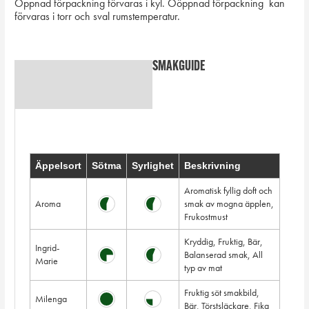
Öppnad förpackning förvaras i kyl. Oöppnad förpackning kan
förvaras i torr och sval rumstemperatur.
SMAKGUIDE
Beskrivning
Ytterligare information
Äppelsort
Sötma
Syrlighet
Beskrivning
Aromatisk fyllig doft och
Aroma
smak av mogna äpplen,
Frukostmust
Kryddig, Fruktig, Bär,
Ingrid-
Balanserad smak, All
Marie
typ av mat
Fruktig söt smakbild,
Milenga
Bär, Törstsläckare, Fika