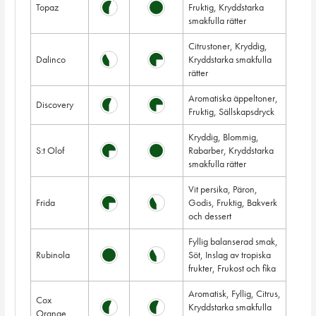
Topaz
Fruktig, Kryddstarka
smakfulla rätter
Citrustoner, Kryddig,
Dalinco
Kryddstarka smakfulla
rätter
Aromatiska äppeltoner,
Discovery
Fruktig, Sällskapsdryck
Kryddig, Blommig,
S:t Olof
Rabarber, Kryddstarka
smakfulla rätter
Vit persika, Päron,
Frida
Godis, Fruktig, Bakverk
och dessert
Fyllig balanserad smak,
Rubinola
Söt, Inslag av tropiska
frukter, Frukost och fika
Aromatisk, Fyllig, Citrus,
Cox
Kryddstarka smakfulla
Orange