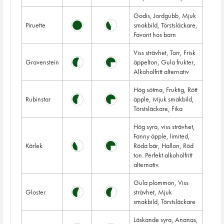
Godis, Jordgubb, Mjuk
Piruette
smakbild, Törstsläckare,
Favorit hos barn
Viss strävhet, Torr, Frisk
Gravenstein
äppelton, Gula frukter,
Alkoholfritt alternativ
Hög sötma, Fruktig, Rött
Rubinstar
äpple, Mjuk smakbild,
Törstsläckare, Fika
Hög syra, viss strävhet,
Fanny äpple, limited,
Kärlek
Röda bär, Hallon, Röd
ton. Perfekt alkoholfritt
alternativ.
Gula plommon, Viss
Gloster
strävhet, Mjuk
smakbild, Törstsläckare
Läskande syra, Ananas,