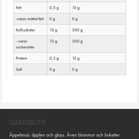
Fett
0,5 g
15 g
-varav mättat fett
0 g
0 g
Kolhydrater
10 g
300 g
- varav
10 g
300 g
sockerarter
Protein
0,5 g
15 g
Salt
0 g
0 g
GÅRDSBUTIK
Äppelmust, äpplen och glass. Även blommor och buketter