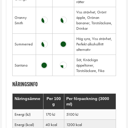
rätter
Viss strävhet, Grönt
Granny
äpple, Grönan
Smith
bananer, Törstsläckare,
Drinkar
Hög syra, Viss strävhet,
Summerred
Perfekt alkoholfritt
alternativ
Söt, Knäckiga
Santana
äppeltoner,
Törstsläckare, Fika
NÄRINGSINFO
Näringsämne
Per 100
Per förpackning (3000
g
ml)
Energi (kJ)
170 kJ
5100 kJ
Energi (kcal)
40 kcal
1200 kcal