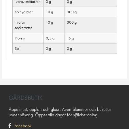
-varav mättat fett
0 g
0 g
Kolhydrater
10 g
300 g
- varav
10 g
300 g
sockerarter
Protein
0,5 g
15 g
Salt
0 g
0 g
GÅRDSBUTIK
Äppelmust, äpplen och glass. Även blommor och buketter
under säsong. Öppet alla dagar för självbetjäning.
Facebook