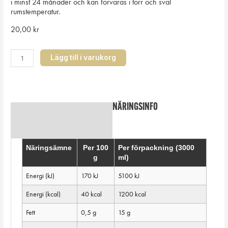
i minst 24 månader och kan förvaras i torr och sval
rumstemperatur.
20,00
kr
Englamust
Lägg till i varukorg
Handcrafted
apple
juice
200
ml
NÄRINGSINFO
Beskrivning
mängd
Ytterligare information
Näringsämne
Per 100
Per förpackning (3000
g
ml)
Energi (kJ)
170 kJ
5100 kJ
Energi (kcal)
40 kcal
1200 kcal
Fett
0,5 g
15 g