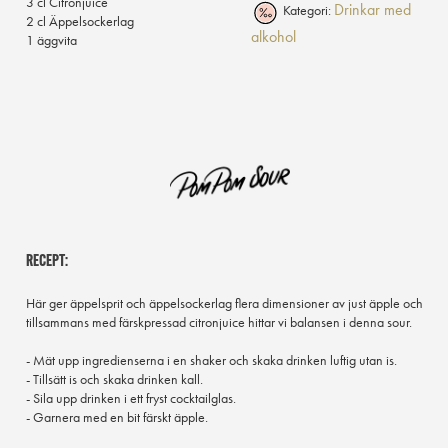
3 cl Citronjuice
Drinkar med
Kategori:
2 cl Äppelsockerlag
alkohol
1 äggvita
RECEPT:
Här ger äppelsprit och äppelsockerlag flera dimensioner av just äpple och
tillsammans med färskpressad citronjuice hittar vi balansen i denna sour.
- Mät upp ingredienserna i en shaker och skaka drinken luftig utan is.
- Tillsätt is och skaka drinken kall.
- Sila upp drinken i ett fryst cocktailglas.
- Garnera med en bit färskt äpple.